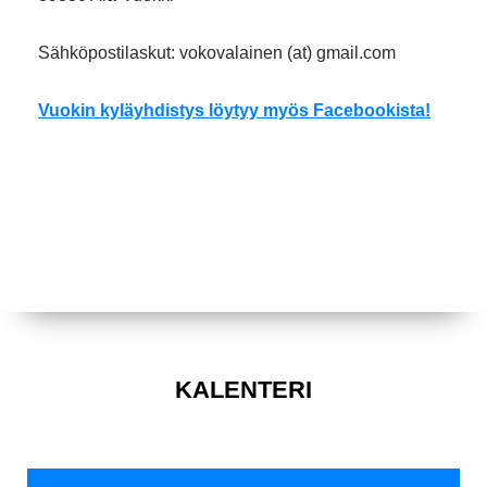
Sähköpostilaskut: vokovalainen (at) gmail.com
Vuokin kyläyhdistys löytyy myös Facebookista!
KALENTERI