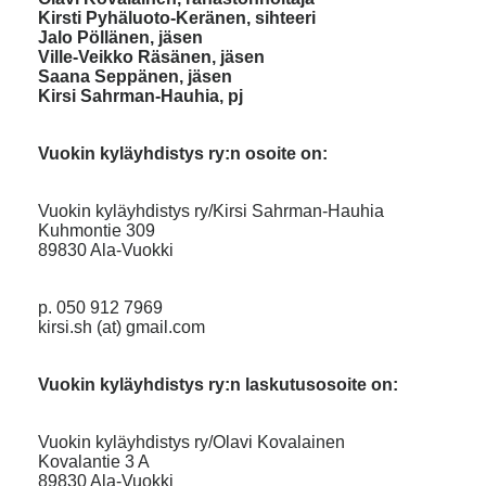
Kirsti Pyhäluoto-Keränen, sihteeri
Jalo Pöllänen, jäsen
Ville-Veikko Räsänen, jäsen
Saana Seppänen, jäsen
Kirsi Sahrman-Hauhia, pj
Vuokin kyläyhdistys ry:n osoite on:
Vuokin kyläyhdistys ry/Kirsi Sahrman-Hauhia
Kuhmontie 309
89830 Ala-Vuokki
p. 050 912 7969
kirsi.sh (at) gmail.com
Vuokin kyläyhdistys ry:n laskutusosoite on:
Vuokin kyläyhdistys ry/Olavi Kovalainen
Kovalantie 3 A
89830 Ala-Vuokki