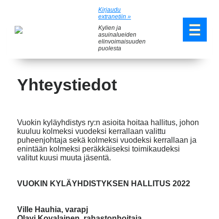
Kirjaudu
extranetiin »
Kylien ja
asuinalueiden
elinvoimaisuuden
puolesta
Yhteystiedot
Vuokin kyläyhdistys ry:n asioita hoitaa hallitus, johon
kuuluu kolmeksi vuodeksi kerrallaan valittu
puheenjohtaja sekä kolmeksi vuodeksi kerrallaan ja
enintään kolmeksi peräkkäiseksi toimikaudeksi
valitut kuusi muuta jäsentä.
VUOKIN KYLÄYHDISTYKSEN HALLITUS 2022
Ville Hauhia, varapj
Olavi Kovalainen, rahastonhoitaja