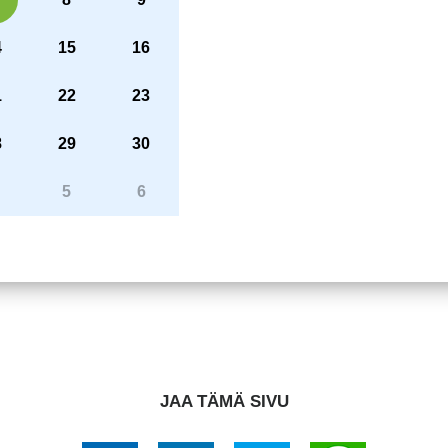
4
15
16
1
22
23
8
29
30
5
6
JAA TÄMÄ SIVU