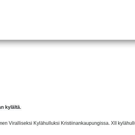
n kylältä.
 Viralliseksi Kylähulluksi Kristiinankaupungissa. XII kylähullun