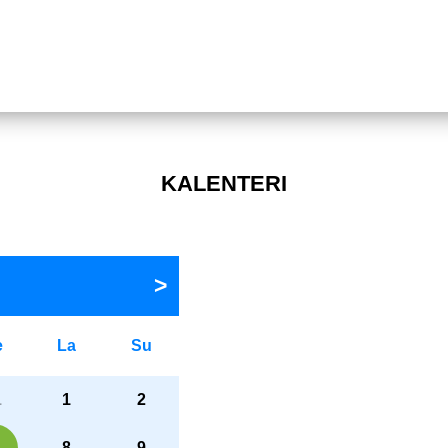
KALENTERI
e
La
Su
1
1
2
8
9