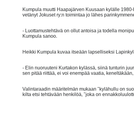
Kumpula muutti Haapajärven Kuusaan kylälle 1980-l
vetänyt Jokuset ry:n toimintaa jo lähes parinkymme
- Luottamustehtävä on ollut antoisa ja todella monipu
Kumpula sanoo.
Heikki Kumpula kuvaa itseään lapselliseksi Lapinkyl
- Elin nuoruuteni Kurtakon kylässä, siinä tunturin ju
sen pitää riittää, ei voi enempää vaatia, keneltäkää
Valintaraadin määritelmän mukaan "kylähullu on suoma
kilta etsi tehtävään henkilöä, "joka on ennakkoluulott