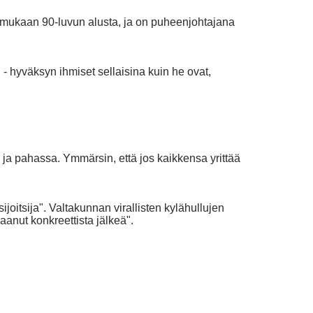
 mukaan 90-luvun alusta, ja on puheenjohtajana
 - hyväksyn ihmiset sellaisina kuin he ovat,
ä ja pahassa. Ymmärsin, että jos kaikkensa yrittää
oitsija". Valtakunnan virallisten kylähullujen
saanut konkreettista jälkeä".