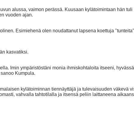
uvun alussa, vaimon perässä. Kuusaan kylätoimintaan hän tuli
nen vuoden ajan.
olinen. Esimiehenä olen noudattanut lapsena koettuja "tunteita"
än kasvatiksi.
urella. Imin ympäristöstäni monia ihmiskohtaloita itseeni, hyväss
n, sanoo Kumpula.
laisen kylätoiminnan tiennäyttäjä ja tulevaisuuden väkevä visij
omasti, vahvalla tahtotilalla ja itsensä peliin laittaneena aikaan