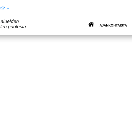
tiin »
nalueiden
AJANKOHTAISTA
den puolesta