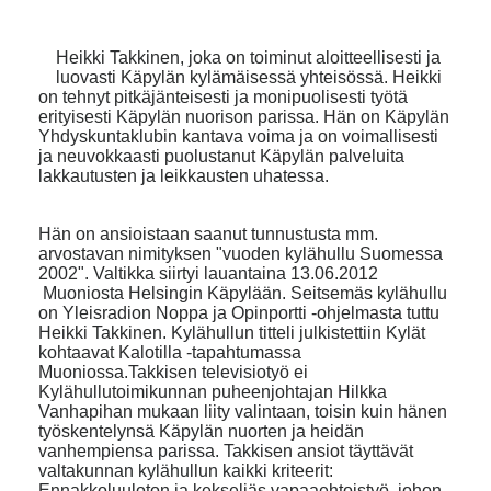
Heikki Takkinen, joka on toiminut aloitteellisesti ja
luovasti Käpylän kylämäisessä yhteisössä. Heikki
on tehnyt pitkäjänteisesti ja monipuolisesti työtä
erityisesti Käpylän nuorison parissa. Hän on Käpylän
Yhdyskuntaklubin kantava voima ja on voimallisesti
ja neuvokkaasti puolustanut Käpylän palveluita
lakkautusten ja leikkausten uhatessa.
Hän on ansioistaan saanut tunnustusta mm.
arvostavan nimityksen "vuoden kylähullu Suomessa
2002". Valtikka siirtyi lauantaina 13.06.2012
Muoniosta Helsingin Käpylään. Seitsemäs kylähullu
on Yleisradion Noppa ja Opinportti -ohjelmasta tuttu
Heikki Takkinen. Kylähullun titteli julkistettiin Kylät
kohtaavat Kalotilla -tapahtumassa
Muoniossa.Takkisen televisiotyö ei
Kylähullutoimikunnan puheenjohtajan Hilkka
Vanhapihan mukaan liity valintaan, toisin kuin hänen
työskentelynsä Käpylän nuorten ja heidän
vanhempiensa parissa. Takkisen ansiot täyttävät
valtakunnan kylähullun kaikki kriteerit:
Ennakkoluuloton ja kekseliäs vapaaehtoistyö, johon