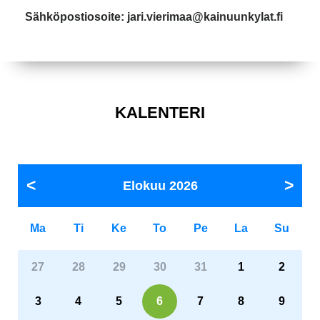
Sähköpostiosoite: jari.vierimaa@kainuunkylat.fi
KALENTERI
Elokuu
2026
Ma
Ti
Ke
To
Pe
La
Su
27
28
29
30
31
1
2
3
4
5
6
7
8
9