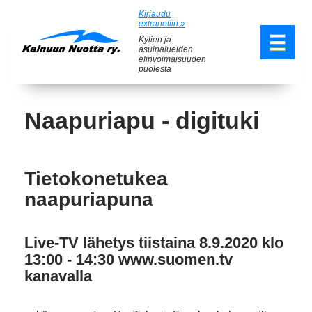
Kirjaudu
extranetiin »
Kylien ja
asuinalueiden
elinvoimaisuuden
puolesta
Naapuriapu - digituki
Tietokonetukea
naapuriapuna
Live-TV lähetys tiistaina 8.9.2020 klo
13:00 - 14:30 www.suomen.tv
kanavalla