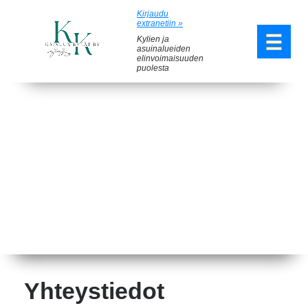
Kirjaudu
extranetiin »
Kylien ja
asuinalueiden
elinvoimaisuuden
puolesta
Yhteystiedot