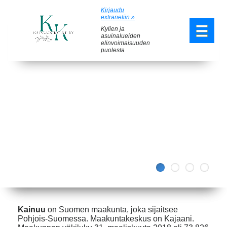
Kirjaudu
extranetiin »
Kylien ja
asuinalueiden
elinvoimaisuuden
puolesta
Previous
Next
Kainuu
on Suomen maakunta, joka sijaitsee
Pohjois-Suomessa. Maakuntakeskus on Kajaani.