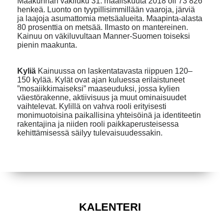
Maakunnan väkiluku 31. maaliskuuta 2018 oli 73 826
henkeä. Luonto on tyypillisimmillään vaaroja, järviä
ja laajoja asumattomia metsäalueita. Maapinta-alasta
80 prosenttia on metsää. Ilmasto on mantereinen.
Kainuu on väkiluvultaan Manner-Suomen toiseksi
pienin maakunta.
Kyliä
Kainuussa on laskentatavasta riippuen 120–
150 kylää. Kylät ovat ajan kuluessa erilaistuneet
”mosaiikkimaiseksi” maaseuduksi, jossa kylien
väestörakenne, aktiivisuus ja muut ominaisuudet
vaihtelevat. Kylillä on vahva rooli erityisesti
monimuotoisina paikallisina yhteisöinä ja identiteetin
rakentajina ja niiden rooli paikkaperusteisessa
kehittämisessä säilyy tulevaisuudessakin.
KALENTERI