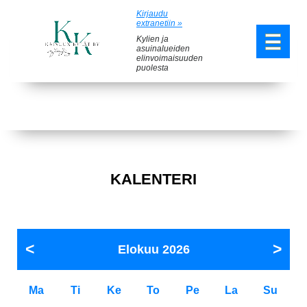
Kirjaudu
extranetiin »
Kylien ja
asuinalueiden
elinvoimaisuuden
puolesta
KALENTERI
Elokuu
2026
Ma
Ti
Ke
To
Pe
La
Su