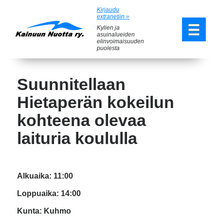
Kirjaudu
extranetiin »
Kylien ja
asuinalueiden
elinvoimaisuuden
puolesta
Suunnitellaan
Hietaperän kokeilun
kohteena olevaa
laituria koululla
Alkuaika: 11:00
Loppuaika: 14:00
Kunta: Kuhmo