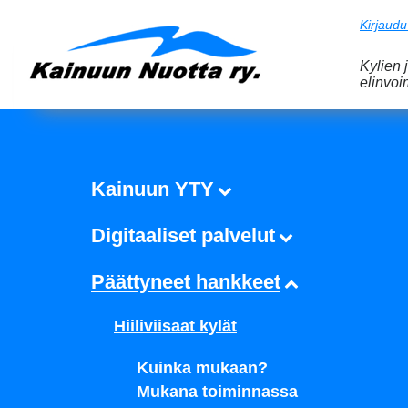
Kirjaudu
Kylien 
elinvo
Kainuun YTY
Digitaaliset palvelut
Päättyneet hankkeet
Hiiliviisaat kylät
Kuinka mukaan?
Mukana toiminnassa