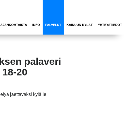
AJANKOHTAISTA
INFO
PALVELUT
KAINUUN KYLÄT
YHTEYSTIEDOT
ksen palaveri
o 18-20
lyä jaettavaksi kylälle.