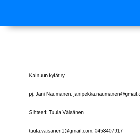
Kainuun kylät ry
pj. Jani Naumanen, janipekka.naumanen@gmail
Sihteeri: Tuula Väisänen
tuula.vaisanen1@gmail.com, 0458407917