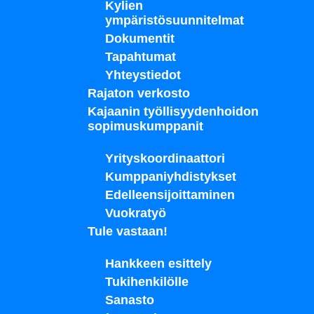
Kylien
ympäristösuunnitelmat
Dokumentit
Tapahtumat
Yhteystiedot
Rajaton verkosto
Kajaanin työllisyydenhoidon
sopimuskumppanit
Yrityskoordinaattori
Kumppaniyhdistykset
Edelleensijoittaminen
Vuokratyö
Tule vastaan!
Hankkeen esittely
Tukihenkilölle
Sanasto