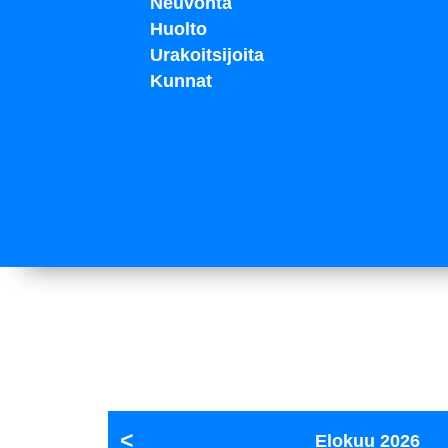
Neuvonta
Huolto
Urakoitsijoita
Kunnat
Elokuu
2026