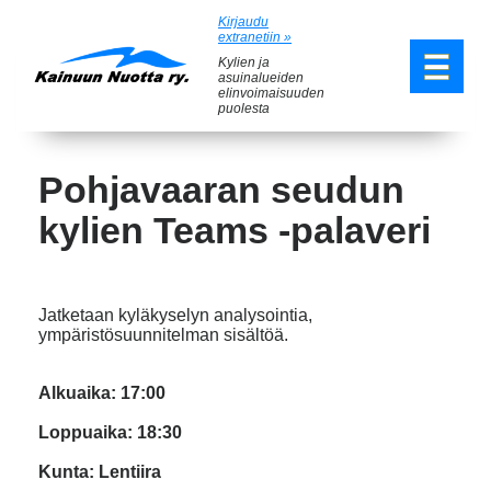
Kirjaudu
extranetiin »
Kylien ja
asuinalueiden
elinvoimaisuuden
puolesta
Pohjavaaran seudun
kylien Teams -palaveri
Jatketaan kyläkyselyn analysointia,
ympäristösuunnitelman sisältöä.
Alkuaika: 17:00
Loppuaika: 18:30
Kunta: Lentiira