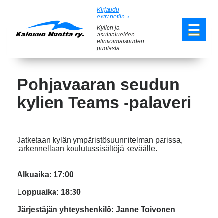
Kirjaudu
extranetiin »
Kylien ja
asuinalueiden
elinvoimaisuuden
puolesta
Pohjavaaran seudun
kylien Teams -palaveri
Jatketaan kylän ympäristösuunnitelman parissa,
tarkennellaan koulutussisältöjä keväälle.
Alkuaika: 17:00
Loppuaika: 18:30
Järjestäjän yhteyshenkilö: Janne Toivonen