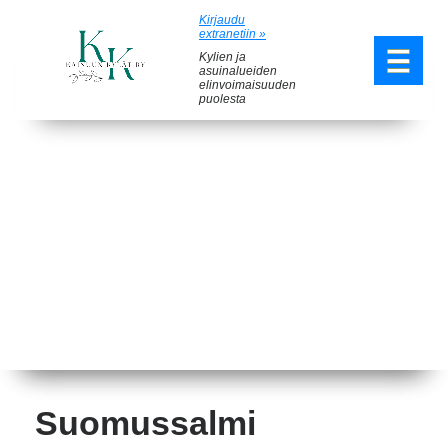
Kirjaudu
extranetiin »
Kylien ja
asuinalueiden
elinvoimaisuuden
puolesta
Suomussalmi