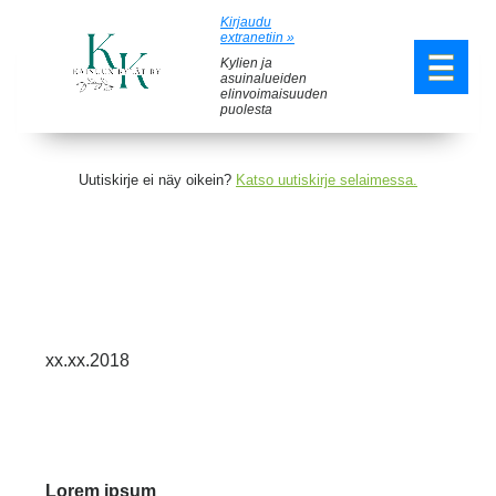
Kirjaudu
extranetiin »
Kylien ja
asuinalueiden
elinvoimaisuuden
puolesta
Uutiskirje ei näy oikein?
Katso uutiskirje selaimessa.
xx.xx.2018
Lorem ipsum