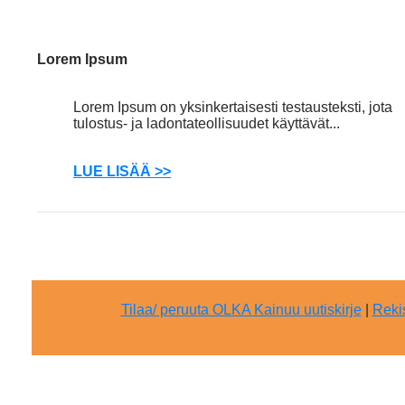
Lorem Ipsum
Lorem Ipsum on yksinkertaisesti testausteksti, jota
tulostus- ja ladontateollisuudet käyttävät...
LUE LISÄÄ >>
Tilaa/ peruuta OLKA Kainuu uutiskirje
|
Reki