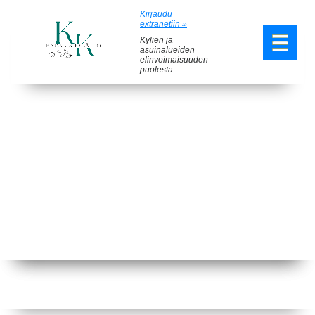
Kirjaudu
extranetiin »
Kylien ja
asuinalueiden
elinvoimaisuuden
puolesta