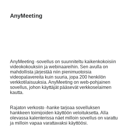
AnyMeeting
AnyMeeting -sovellus on suunniteltu kaikenkokoisiin
videokokouksiin ja webinaareihin. Sen avulla on
mahdollista järjestää niin pienimuotoisia
videopalavereita kuin suuria, jopa 200 henkilön
verkkotilaisuuksia. AnyMeeting on web-pohjainen
sovellus, johon käyttäjät pääsevät verkkoselaimen
kautta.
Rajaton verkosto -hanke tarjoaa sovelluksen
hankkeen toimijoiden käyttöön veloituksetta. Alla
olevassa kalenterissa näet milloin sovellus on varattu
ja milloin vapaa varattavaksi käyttöösi.