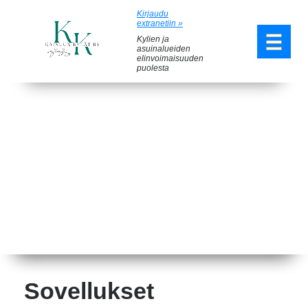
Kirjaudu
extranetiin »
Kylien ja
asuinalueiden
elinvoimaisuuden
puolesta
Sovellukset