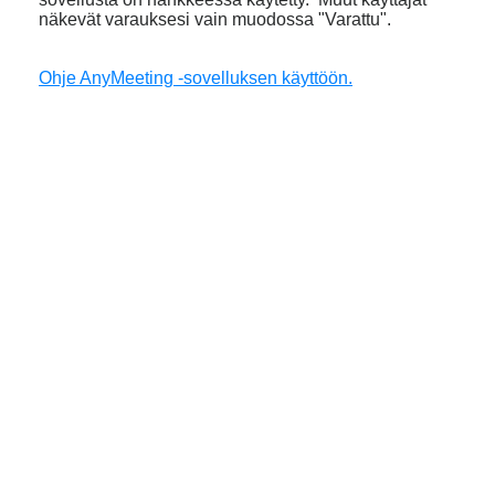
näkevät varauksesi vain muodossa "Varattu".
Ohje AnyMeeting -sovelluksen käyttöön.