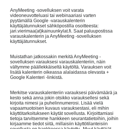
AnyMeeting -sovelluksen voit varata
videoneuvotteluasi tai webinaariasi varten
pyytämällä Google -varauskalenterin
käyttäjätunnukset sähköpostilla osoitteesta:
jari.vierimaa(at)kainuunkylat.fi. Saat paluupostissa
varauskalenterin ja AnyMeeting -sovelluksen
käyttäjätunnukset.
Muistathan jatkossakin merkitä AnyMeeting -
sovelluksen varauksesi varauskalenteriin, näin
vältymme päällekkäiseltä käytöltä. Varauksen voit
lisätä kalenterin oikeassa alalaidassa olevasta +
Google Kalenteri -linkistä.
Merkitse varauskalenteriin varauksesi päivämäärä ja
kesto sekä anna jokin otsikko varauksellesi sekä
kirjoita nimesi ja puhelinnumerosi. Lisää vielä
vapaamuotoisen kuvaus varauksestasi, eli mihin
käyttötarkoitukseen käytät sovellusta. Kirjoittamiasi
tietoja tarvitsemme hankkeen seurantatietoihin, joihin
kirjaamme tiedot siitä, millaisiin käyttötilanteisiin
sovellusta on hankkeessa käytetty. Muut käyttäjät