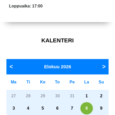
Loppuaika: 17:00
KALENTERI
Elokuu
2026
Ma
Ti
Ke
To
Pe
La
Su
27
28
29
30
31
1
2
3
4
5
6
7
8
9