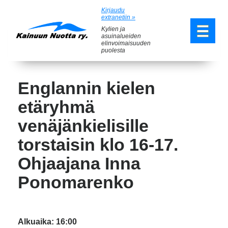
Kirjaudu
extranetiin »
Kylien ja
asuinalueiden
elinvoimaisuuden
puolesta
Englannin kielen
etäryhmä
venäjänkielisille
torstaisin klo 16-17.
Ohjaajana Inna
Ponomarenko
Alkuaika: 16:00