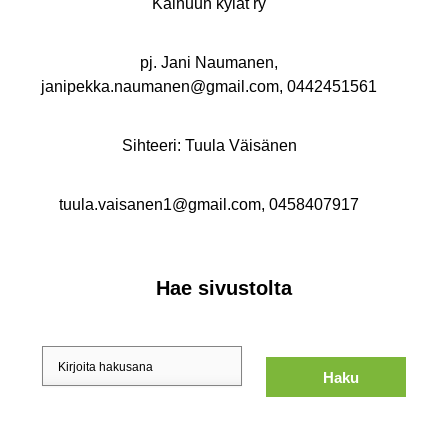
Kainuun kylät ry
pj. Jani Naumanen,
janipekka.naumanen@gmail.com, 0442451561
Sihteeri: Tuula Väisänen
tuula.vaisanen1@gmail.com, 0458407917
Hae sivustolta