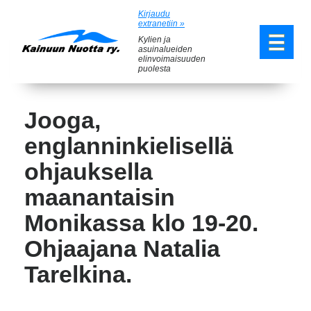
Kirjaudu
extranetiin »
Kylien ja
asuinalueiden
elinvoimaisuuden
puolesta
Jooga,
englanninkielisellä
ohjauksella
maanantaisin
Monikassa klo 19-20.
Ohjaajana Natalia
Tarelkina.