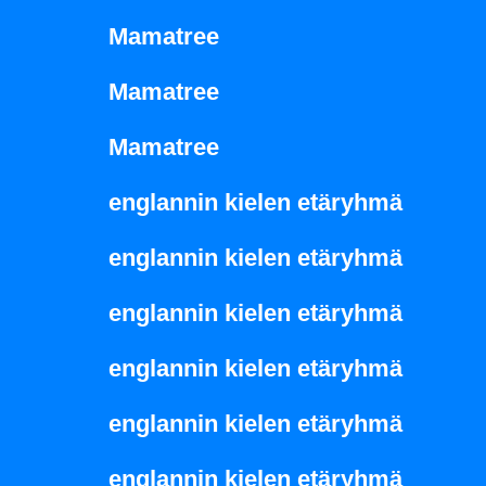
Mamatree
Mamatree
Mamatree
englannin kielen etäryhmä
englannin kielen etäryhmä
englannin kielen etäryhmä
englannin kielen etäryhmä
englannin kielen etäryhmä
englannin kielen etäryhmä