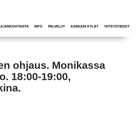
AJANKOHTAISTA
INFO
PALVELUT
KAINUUN KYLÄT
YHTEYSTIEDOT
nen ohjaus. Monikassa
klo. 18:00-19:00,
kina.