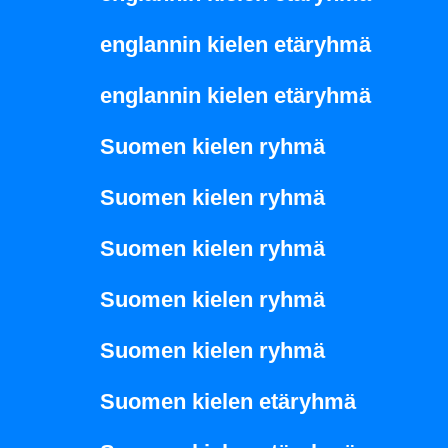
englannin kielen etäryhmä
englannin kielen etäryhmä
Suomen kielen ryhmä
Suomen kielen ryhmä
Suomen kielen ryhmä
Suomen kielen ryhmä
Suomen kielen ryhmä
Suomen kielen etäryhmä