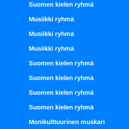
Suomen kielen ryhmä
Musiikki ryhmä
Musiikki ryhmä
Musiikki ryhmä
Suomen kielen ryhmä
Suomen kielen ryhmä
Suomen kielen ryhmä
Suomen kielen ryhmä
Monikulttuurinen muskari