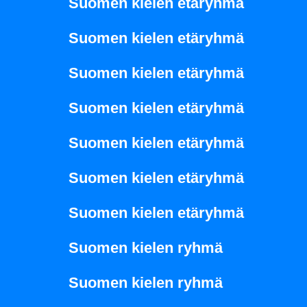
Suomen kielen etäryhmä
Suomen kielen etäryhmä
Suomen kielen etäryhmä
Suomen kielen etäryhmä
Suomen kielen etäryhmä
Suomen kielen etäryhmä
Suomen kielen etäryhmä
Suomen kielen ryhmä
Suomen kielen ryhmä