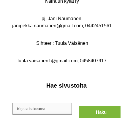
Kainuun kylät ry
pj. Jani Naumanen,
janipekka.naumanen@gmail.com, 0442451561
Sihteeri: Tuula Väisänen
tuula.vaisanen1@gmail.com, 0458407917
Hae sivustolta