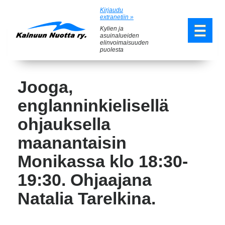
Kirjaudu
extranetiin »
Kylien ja
asuinalueiden
elinvoimaisuuden
puolesta
Jooga,
englanninkielisellä
ohjauksella
maanantaisin
Monikassa klo 18:30-
19:30. Ohjaajana
Natalia Tarelkina.