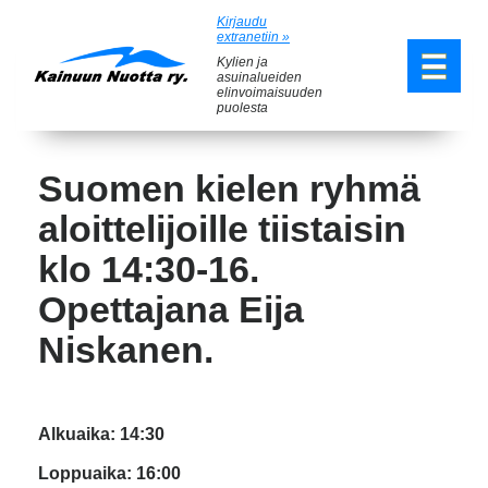
Kirjaudu
extranetiin »
Kylien ja
asuinalueiden
elinvoimaisuuden
puolesta
Suomen kielen ryhmä
aloittelijoille tiistaisin
klo 14:30-16.
Opettajana Eija
Niskanen.
Alkuaika: 14:30
Loppuaika: 16:00