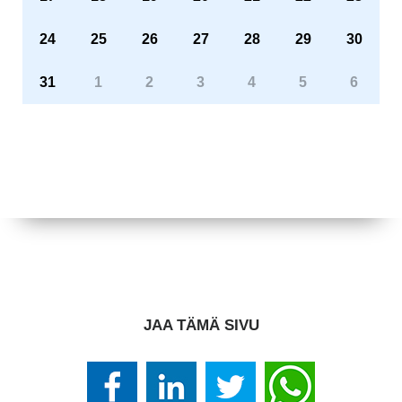
24
25
26
27
28
29
30
31
1
2
3
4
5
6
JAA TÄMÄ SIVU