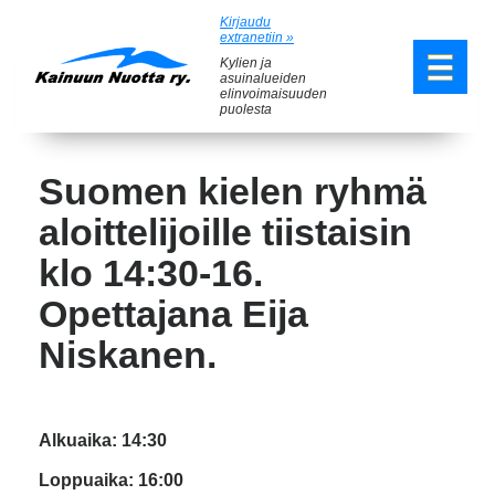
Kirjaudu
extranetiin »
Kylien ja
asuinalueiden
elinvoimaisuuden
puolesta
Suomen kielen ryhmä
aloittelijoille tiistaisin
klo 14:30-16.
Opettajana Eija
Niskanen.
Alkuaika: 14:30
Loppuaika: 16:00