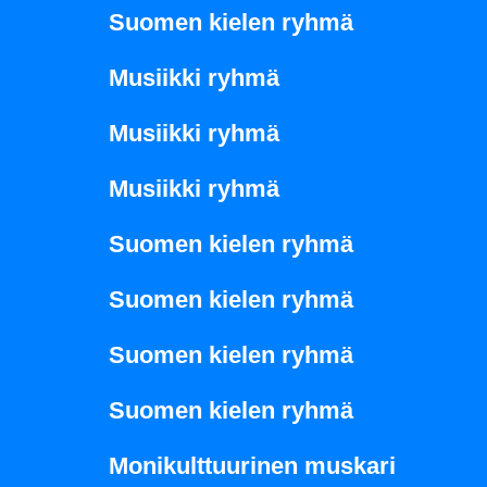
Suomen kielen ryhmä
Musiikki ryhmä
Musiikki ryhmä
Musiikki ryhmä
Suomen kielen ryhmä
Suomen kielen ryhmä
Suomen kielen ryhmä
Suomen kielen ryhmä
Monikulttuurinen muskari