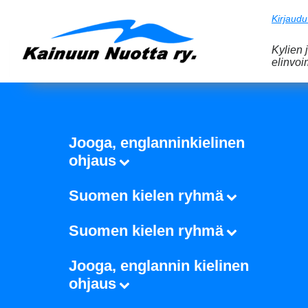
Kirjaudu
Kylien 
elinvo
Jooga, englanninkielinen
ohjaus
Suomen kielen ryhmä
Suomen kielen ryhmä
Jooga, englannin kielinen
ohjaus