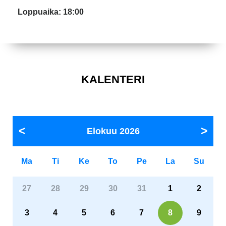
Loppuaika: 18:00
KALENTERI
Elokuu
2026
Ma
Ti
Ke
To
Pe
La
Su
27
28
29
30
31
1
2
3
4
5
6
7
8
9