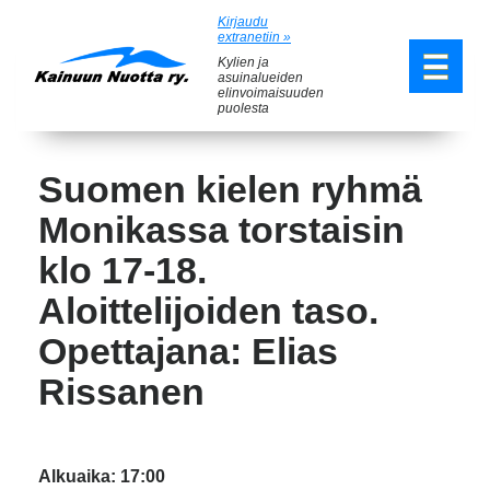
Kirjaudu
extranetiin »
Kylien ja
asuinalueiden
elinvoimaisuuden
puolesta
Suomen kielen ryhmä
Monikassa torstaisin
klo 17-18.
Aloittelijoiden taso.
Opettajana: Elias
Rissanen
Alkuaika: 17:00