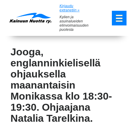
Kirjaudu
extranetiin »
Kylien ja
asuinalueiden
elinvoimaisuuden
puolesta
Jooga,
englanninkielisellä
ohjauksella
maanantaisin
Monikassa klo 18:30-
19:30. Ohjaajana
Natalia Tarelkina.