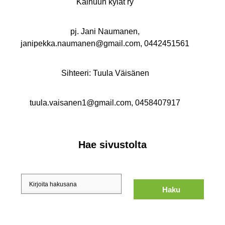
Kainuun kylät ry
pj. Jani Naumanen,
janipekka.naumanen@gmail.com, 0442451561
Sihteeri: Tuula Väisänen
tuula.vaisanen1@gmail.com, 0458407917
Hae sivustolta