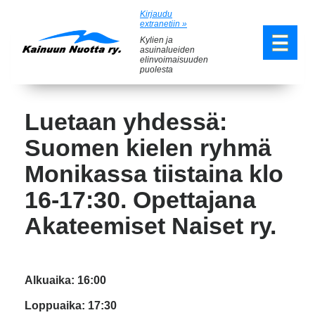
Kirjaudu
extranetiin »
Kylien ja
asuinalueiden
elinvoimaisuuden
puolesta
Luetaan yhdessä:
Suomen kielen ryhmä
Monikassa tiistaina klo
16-17:30. Opettajana
Akateemiset Naiset ry.
Alkuaika: 16:00
Loppuaika: 17:30