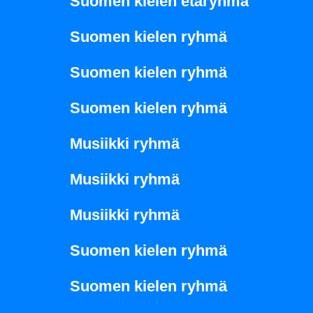
Suomen kielen etäryhmä
Suomen kielen ryhmä
Suomen kielen ryhmä
Suomen kielen ryhmä
Musiikki ryhmä
Musiikki ryhmä
Musiikki ryhmä
Suomen kielen ryhmä
Suomen kielen ryhmä