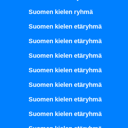
Suomen kielen ryhmä
Suomen kielen etäryhmä
Suomen kielen etäryhmä
Suomen kielen etäryhmä
Suomen kielen etäryhmä
Suomen kielen etäryhmä
Suomen kielen etäryhmä
Suomen kielen etäryhmä