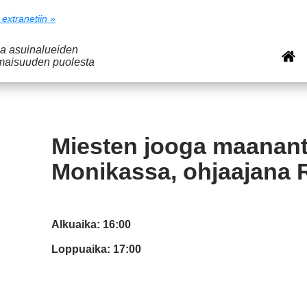
 extranetiin »
ja asuinalueiden
imaisuuden puolesta
Miesten jooga maananta
Monikassa, ohjaajana 
Alkuaika: 16:00
Loppuaika: 17:00