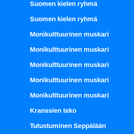
Suomen kielen ryhmä
Suomen kielen ryhmä
Monikulttuurinen muskari
Monikulttuurinen muskari
Monikulttuurinen muskari
Monikulttuurinen muskari
Monikulttuurinen muskari
Kranssien teko
Tutustuminen Seppälään