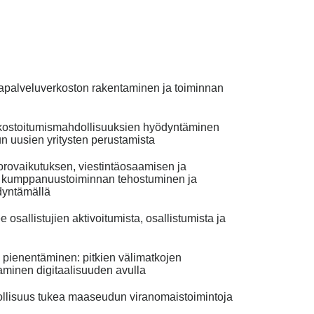
palveluverkoston rakentaminen ja toiminnan
verkostoitumismahdollisuuksien hyödyntäminen
n uusien yritysten perustamista
uorovaikutuksen, viestintäosaamisen ja
lla: kumppanuustoiminnan tehostuminen ja
dyntämällä
osallistujien aktivoitumista, osallistumista ja
n pienentäminen: pitkien välimatkojen
aminen digitaalisuuden avulla
ollisuus tukea maaseudun viranomaistoimintoja