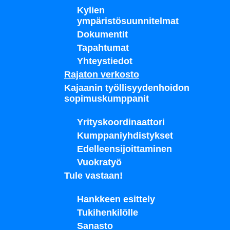
Kylien
ympäristösuunnitelmat
Dokumentit
Tapahtumat
Yhteystiedot
Rajaton verkosto
Kajaanin työllisyydenhoidon
sopimuskumppanit
Yrityskoordinaattori
Kumppaniyhdistykset
Edelleensijoittaminen
Vuokratyö
Tule vastaan!
Hankkeen esittely
Tukihenkilölle
Sanasto