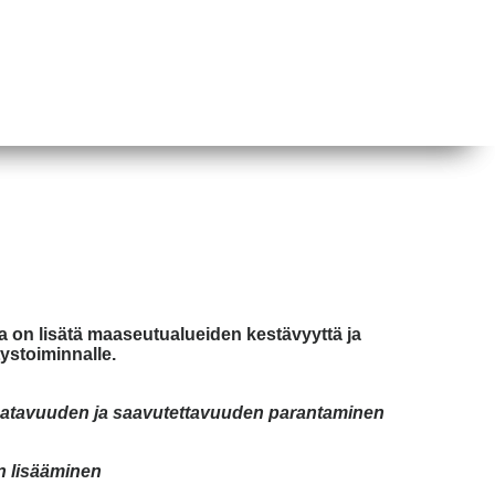
a on lisätä maaseutualueiden kestävyyttä ja
tystoiminnalle.
aatavuuden ja saavutettavuuden parantaminen
n lisääminen