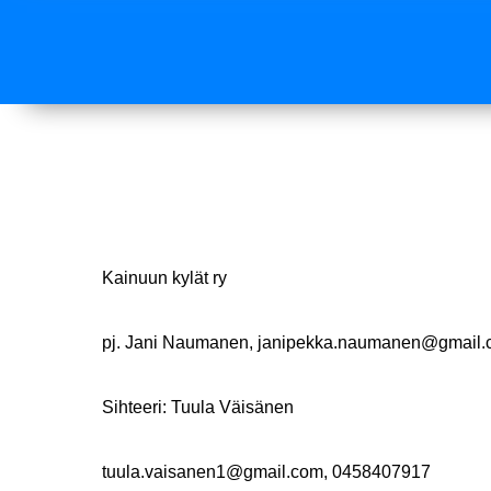
Kainuun kylät ry
pj. Jani Naumanen, janipekka.naumanen@gmail
Sihteeri: Tuula Väisänen
tuula.vaisanen1@gmail.com, 0458407917