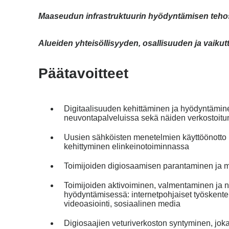
Maaseudun infrastruktuurin hyödyntämisen teh
Alueiden yhteisöllisyyden, osallisuuden ja vaik
Päätavoitteet
Digitaalisuuden kehittäminen ja hyödyntämin
neuvontapalveluissa sekä näiden verkostoit
Uusien sähköisten menetelmien käyttöönotto
kehittyminen elinkeinotoiminnassa
Toimijoiden digiosaamisen parantaminen ja 
Toimijoiden aktivoiminen, valmentaminen ja n
hyödyntämisessä: internetpohjaiset työskentely
videoasiointi, sosiaalinen media
Digiosaajien veturiverkoston syntyminen, joka