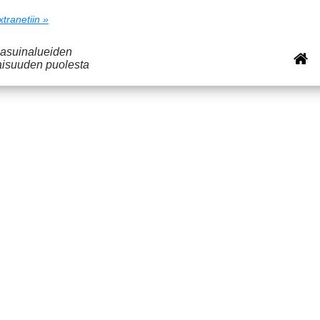
xtranetiin »
 asuinalueiden
aisuuden puolesta