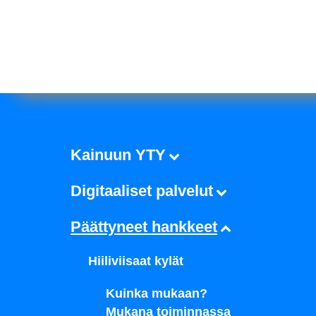
Kainuun YTY
Digitaaliset palvelut
Päättyneet hankkeet
Hiiliviisaat kylät
Kuinka mukaan?
Mukana toiminnassa