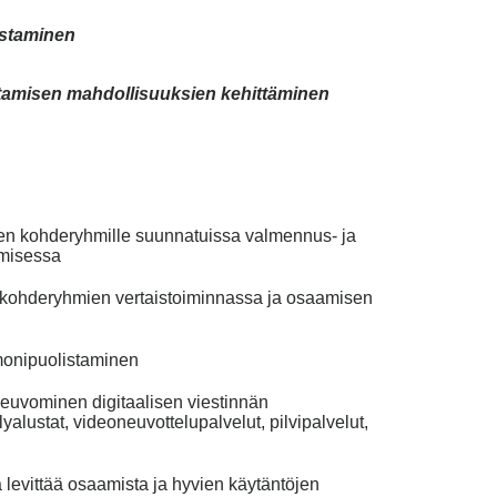
ostaminen
uttamisen mahdollisuuksien kehittäminen
en kohderyhmille suunnatuissa valmennus- ja
umisessa
 kohderyhmien vertaistoiminnassa ja osaamisen
monipuolistaminen
euvominen digitaalisen viestinnän
alustat, videoneuvottelupalvelut, pilvipalvelut,
 levittää osaamista ja hyvien käytäntöjen