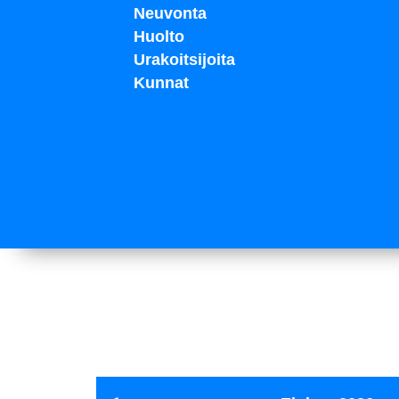
Neuvonta
Huolto
Urakoitsijoita
Kunnat