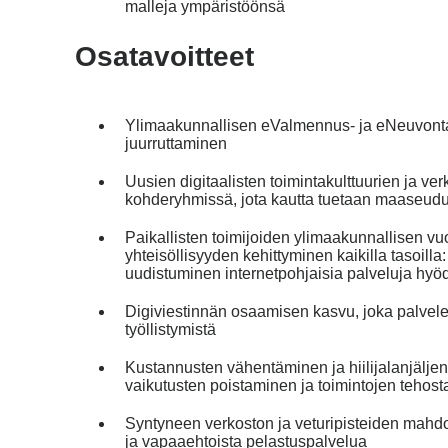
malleja ympäristöönsä
Osatavoitteet
Ylimaakunnallisen eValmennus- ja eNeuvonta
juurruttaminen
Uusien digitaalisten toimintakulttuurien ja 
kohderyhmissä, jota kautta tuetaan maaseudu
Paikallisten toimijoiden ylimaakunnallisen v
yhteisöllisyyden kehittyminen kaikilla tasoi
uudistuminen internetpohjaisia palveluja hyö
Digiviestinnän osaamisen kasvu, joka palvelee 
työllistymistä
Kustannusten vähentäminen ja hiilijalanjälje
vaikutusten poistaminen ja toimintojen tehost
Syntyneen verkoston ja veturipisteiden mahd
ja vapaaehtoista pelastuspalvelua